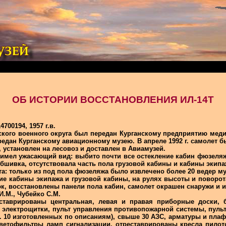
ОБ ИСТОРИИ ВОССТАНОВЛЕНИЯ ИЛ-14Т
700194, 1957 г.в.
кого военного округа был передан Курганскому предприятию меди
ередан Курганскому авиационному музею. В апреле 1992 г. самолет
, установлен на лесовоз и доставлен в Авиамузей.
имел ужасающий вид: выбито почти все остекление кабин фюзеляжа
шивка, отсутствовала часть пола грузовой кабины и кабины экипа
а: только из под пола фюзеляжа было извлечено более 20 ведер му
ие кабины экипажа и грузовой кабины, на рулях высоты и поворот
, восстановлены панели пола кабин, самолет окрашен снаружи и и
И.М., Чубейко С.М.
таврированы центральная, левая и правая приборные доски, б
 электрощитки, пульт управления противопожарной системы, пульт
ч. 10 изготовленных по описаниям), свыше 30 АЗС, арматуры и пл
светофильтры ламп сигнализации, отреставрированы кресла пилото