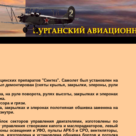
цинских препаратов "Синтез". Самолет был установлен на
 был демонтирован (сняты крылья, закрылки, элероны, рули
, на руле поворота, рулях высоты, закрылках и элеронах
жа.
сора и грязи.
а, закрылках и элеронах полотняная обшивка заменена на
знутри.
лок секторов управления двигателями, изготовлены по
 управления створками капота и маслорадиаторов, левый
афоны освещения и УФО, пульты АРК-5 и СРО, вентиляторы,
в, изготовлена и установлена обшивка бортов и потолка