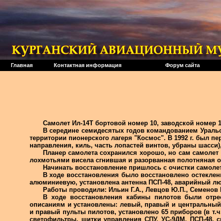
Главная
Контактная информация
Форум сайта
Самолет Ил-14Т бортовой номер 10, заводской номер 14
В середине семидесятых годов командованием Уральс
территории пионерского лагеря "Космос". В 1992 г. был п
направления, киль, часть лопастей винтов, убраны шасси)
Планер самолета сохранился хорошо, но сам самолет 
лохмотьями висела сгнившая и разорванная полотняная об
Начинать восстановление пришлось с очистки самолет
В ходе восстановления было восстановлено остеклен
алюминиевую, установлена антенна ПСП-48, аварийный люк
Работы проводили: Ильин Г.А., Левцов Ю.П., Семенов 
В ходе восстановления кабины пилотов были отрес
описаниям и установлены: левый, правый и центральный
и правый пульты пилотов, установлено 65 приборов (в т.
светофильтры, щитки управления СПУ, УС-9ДМ, ПСП-48, 